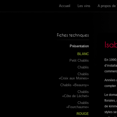
Accueil
Les vins
A propos de 
Fiches techniques
Isa
Présentation
BLANC
En 1990,
Petit Chablis
d’install
Chablis
commerci
Chablis
«Croix aux Moines»
Années a
Chablis «Beauroy»
compter 
Chablis
Le domai
«Côte de Léchet»
florales,
Chablis
de kimmé
«Fourchaume»
styles se
ROUGE