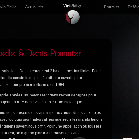
ViniPhilia
Actualités
Portraits
Référ
belle & Denis Pommier
 Isabelle et Denis reprennent 2 ha de terres familiales. Faute
ation, ils construisent petit à petit leur cuverie pour
aliser leur premier millésime en 1994.
près années, ils investissent dans l’achat de vignes pour
aujourd’hui 15 ha travaillés en culture biologique.
ne nous présente des vins minéraux, purs, droits, aux notes
 avec toujours ses finales salines que seuls les grands terroirs
ridgiens savent nous offrir. Pour une appellation où tous les
 croisent, on a grand plaisir à retrouver des vins