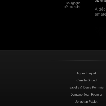
authenti
Bourgogne
«Pinot noir»
À déc
amateu
Agnès Paquet
Camille Giroud
Isabelle & Denis Pommier
Domaine Jean Fournier
Jonathan Pabiot