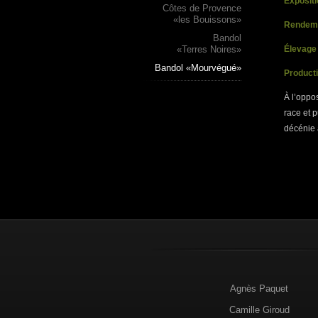
Expositi
Côtes de Provence
«les Bouissons»
Rendem
Bandol
«Terres Noires»
Élevage
Bandol «Mourvégué»
Product
À l’oppo
race et p
décénie 
Agnès Paquet
Camille Giroud