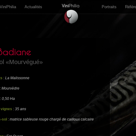
ViniPhilia
Actualités
Portraits
Référ
Badiane
ol «Mourvégué»
ts
:
La Malissonne
:
Mourvèdre
:
0,50 Ha
 vignes
:
35 ans
-sol
:
matrice sableuse rouge chargé de cailloux calcaire