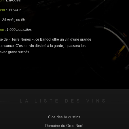
on
:
Est-Ouest
ent
:
30 Hl/Ha
:
24 mois, en fût
ion
:
1 000 bouteilles
sé de « Terre Noires », ce Bandol offre un vin d’une grande
uissance. C’est un vin déstiné à la garde, il passera les
avec grand succès.
Clos des Augustins
Domaine du Gros Noré