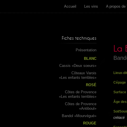
Accueil
Les vins
A propos de 
Fiches techniques
La 
Présentation
Band
BLANC
Cassis «Deux soeurs»
Côteaux Varois
Lieux-di
«Les enfants terribles»
Cépage
ROSÉ
Côtes de Provence
Surface
«Les enfants terribles»
Âge des
Côtes de Provence
«Antiboul»
Sol/Sous
Bandol «Mourvégué»
crétacé
ROUGE