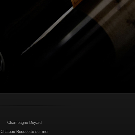
Champagne Doyard
Château Rouquette-sur-mer