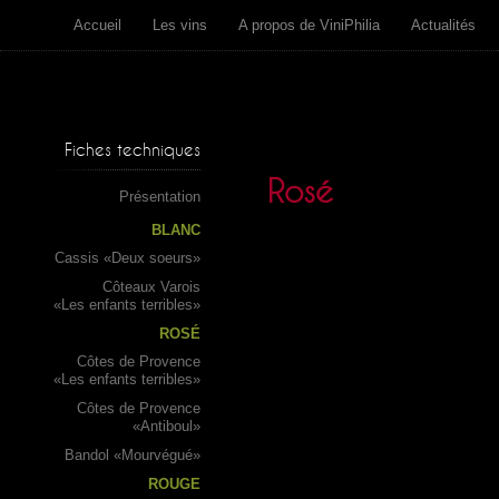
Accueil
Les vins
A propos de ViniPhilia
Actualités
Fiches techniques
Rosé
Présentation
BLANC
Cassis «Deux soeurs»
Côteaux Varois
«Les enfants terribles»
ROSÉ
Côtes de Provence
«Les enfants terribles»
Côtes de Provence
«Antiboul»
Bandol «Mourvégué»
ROUGE