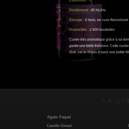
Exposition
:
–
Rendement
:
45 HL/Ha
Élevage
:
9 mois, en cuve flacon/cuve 
Production
:
2 400 bouteilles
Cuvée très aromatique grâce à sa do
garde une belle fraîcheur. Cette cuvée s
rêvé, car je rêvais d’avoir une petite fil
Agnès Paquet
Camille Giroud