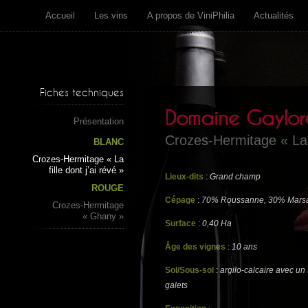
Accueil
Les vins
A propos de ViniPhilia
Actualités
Fiches techniques
Domaine Gaylo
Présentation
Crozes-Hermitage « La fi
BLANC
Crozes-Hermitage « La
fille dont j’ai révé »
Lieux-dits
:
Grand champ
ROUGE
Cépage
:
70% Roussanne, 30% Mars
Crozes-Hermitage
« Ghany »
Surface
:
0,40 Ha
Âge des vignes
:
10 ans
Sol/Sous-sol
:
argilo-calcaire avec un
galets