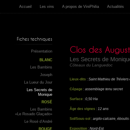
Accueil
Les vins
A propos de ViniPhilia
Actualités
Fiches techniques
Clos des August
Présentation
Les Secrets de Moniqu
BLANC
Côteaux du Languedoc
Les Bambins
Joseph
Lieux-dits
:
Saint Mathieu de Tréviers 
La Lueur du Jour
Cépage
:
assemblage tenu secret
Les Secrets de
Monique
Surface
:
0,50 Ha
ROSÉ
Âge des vignes
:
12 ans
Les Bambins
«Le Rosado Glaçado»
Sol/Sous-sol
:
argilo-calcaire, ébouli
Le Rosé d’André
Exposition
:
Nord-Est
ROUGE