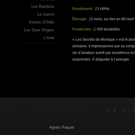
Les Bambins
Rendement
:
15 Hl/Ha
Le Gamin
Élevage
:
12 mois, sur lies en fût neuf
Sourire d’Odile
Production
:
1 000 bouteilles
Les Deux Rogers
L’Ainé
« Les Secrets de Monique » est le plu
domaine. Il impressionne par sa compl
vin d’amateur averti par excellence e
surprendre. À déguster à l’aveugle.
Agnès Paquet