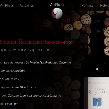
ViniPhilia
Actualités
Portraits
Référ
teau Rouquette-sur-mer
ape « Henry Lapierre »
ts
:
Les vigneraies / Le Moulin / La Redoute / Cayenne
:
Syrah / Mourvèdre
:
11,00 Ha env
 vignes
:
entre 18 et 55 ans
-sol
:
Calcaire brun, calcaire concassé, marne
on
:
Plein sud