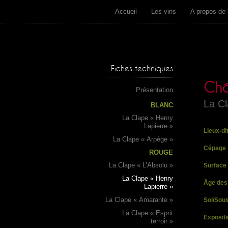
Accueil
Les vins
A propos de 
Fiches techniques
Châ
Présentation
La Cl
BLANC
La Clape « Henry
Lapierre »
Lieux-di
La Clape « Arpège »
Cépage
ROUGE
La Clape « L’Absolu »
Surface
La Clape « Henry
Âge des
Lapierre »
La Clape « Amarante »
Sol/Sous
La Clape « Esprit
Expositi
terroir »