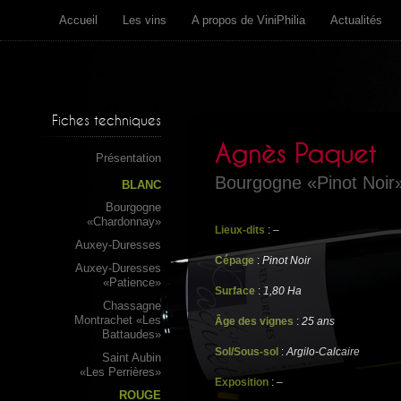
Accueil
Les vins
A propos de ViniPhilia
Actualités
Fiches techniques
Agnès Paquet
Présentation
Bourgogne «Pinot Noir
BLANC
Bourgogne
«Chardonnay»
Lieux-dits
:
–
Auxey-Duresses
Cépage
:
Pinot Noir
Auxey-Duresses
«Patience»
Surface
:
1,80 Ha
Chassagne
Montrachet «Les
Âge des vignes
:
25 ans
Battaudes»
Sol/Sous-sol
:
Argilo-Calcaire
Saint Aubin
«Les Perrières»
Exposition
:
–
ROUGE