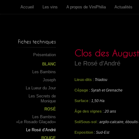
Accueil
Les vins
A propos de ViniPhilia
Actualités
Fiches techniques
Clos des August
Présentation
Le Rosé d’André
BLANC
Les Bambins
Joseph
Lieux-dits
:
Triadou
La Lueur du Jour
Cépage
:
Syrah et Grenache
Les Secrets de
Monique
Surface
:
1,50 Ha
ROSÉ
Âge des vignes
:
20 ans
Les Bambins
«Le Rosado Glaçado»
Sol/Sous-sol
:
argilo-calcaire, ébouli
Le Rosé d’André
Exposition
:
Sud-Est
ROUGE