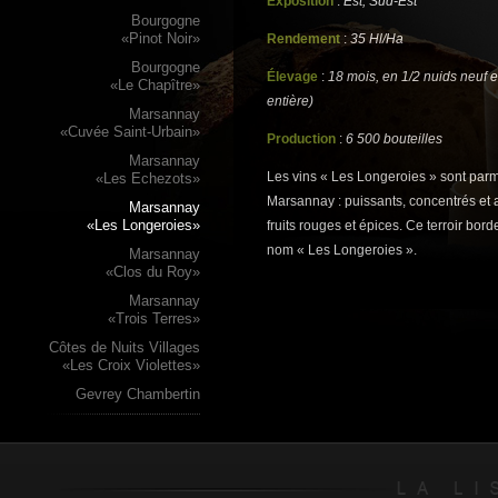
Exposition
:
Est, Sud-Est
Bourgogne
«Pinot Noir»
Rendement
:
35 Hl/Ha
Bourgogne
Élevage
:
18 mois, en 1/2 nuids neuf 
«Le Chapître»
entière)
Marsannay
«Cuvée Saint-Urbain»
Production
:
6 500 bouteilles
Marsannay
Les vins « Les Longeroies » sont parm
«Les Echezots»
Marsannay : puissants, concentrés et
Marsannay
«Les Longeroies»
fruits rouges et épices. Ce terroir bor
nom « Les Longeroies ».
Marsannay
«Clos du Roy»
Marsannay
«Trois Terres»
Côtes de Nuits Villages
«Les Croix Violettes»
Gevrey Chambertin