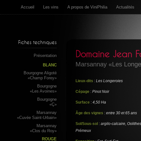
Accueil
Les vins
A propos de ViniPhilia
Actualités
Fiches techniques
Domaine Jean Fo
Présentation
Marsannay «Les Longe
BLANC
Bourgogne Aligoté
«Champ Forey»
Lieux-dits
:
Les Longeroies
Bourgogne
«Les Avoines»
Cépage
:
Pinot Noir
Bourgogne
Surface
:
4,50 Ha
«Ç»
Marsannay
Âge des vignes
:
entre 30 et 65 ans
«Cuvée Saint-Urbain»
Sol/Sous-sol
:
argilo-calcaire, Oolithe
Marsannay
«Clos du Roy»
Prémeux
ROUGE