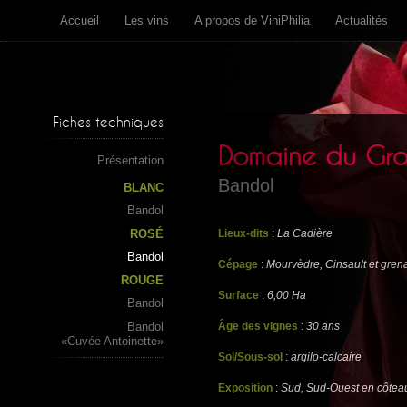
Accueil
Les vins
A propos de ViniPhilia
Actualités
Fiches techniques
Domaine du Gro
Présentation
Bandol
BLANC
Bandol
ROSÉ
Lieux-dits
:
La Cadière
Bandol
Cépage
:
Mourvèdre, Cinsault et gre
ROUGE
Surface
:
6,00 Ha
Bandol
Bandol
Âge des vignes
:
30 ans
«Cuvée Antoinette»
Sol/Sous-sol
:
argilo-calcaire
Exposition
:
Sud, Sud-Ouest en côtea