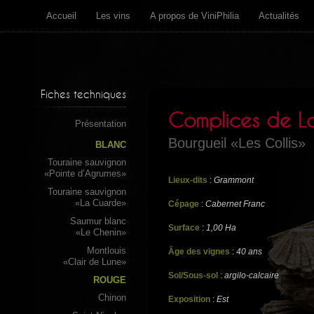
Accueil
Les vins
A propos de ViniPhilia
Actualités
Fiches techniques
Complices de Lo
Présentation
Bourgueil «Les Collis»
BLANC
Touraine sauvignon
«Pointe d’Agrumes»
Lieux-dits
:
Grammont
Touraine sauvignon
«La Cuarde»
Cépage
:
Cabernet Franc
Saumur blanc
Surface
:
1,00 Ha
«Le Chenin»
Montlouis
Âge des vignes
:
40 ans
«Clair de Lune»
Sol/Sous-sol
:
argilo-calcaire
ROUGE
Chinon
Exposition
:
Est