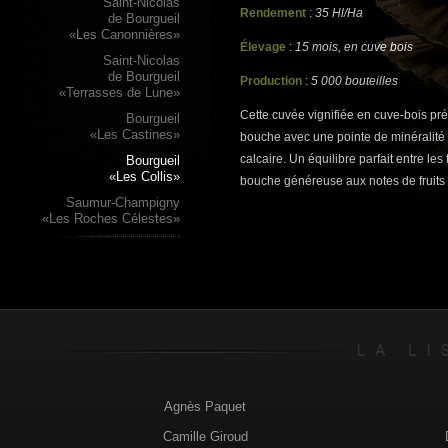
Saint-Nicolas
Rendement
:
35 Hl/Ha
de Bourgueil
«Les Canonnières»
Élevage
:
15 mois, en cuve bois
Saint-Nicolas
de Bourgueil
Production
:
5 000 bouteilles
«Terrasses de Lune»
Cette cuvée vignifiée en cuve-bois p
Bourgueil
«Les Castines»
bouche avec une pointe de minéralité a
calcaire. Un équilibre parfait entre les
Bourgueil
«Les Collis»
bouche généreuse aux notes de fruits
Saumur-Champigny
«Les Roches Célestes»
Agnès Paquet
Camille Giroud