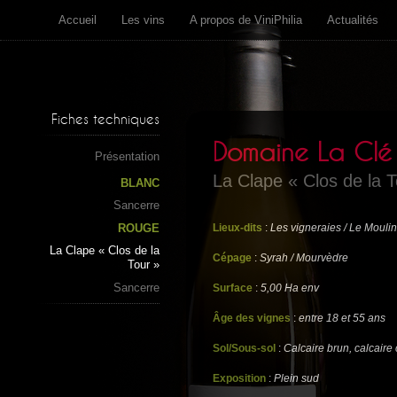
Accueil
Les vins
A propos de ViniPhilia
Actualités
Fiches techniques
Domaine La Clé 
Présentation
La Clape « Clos de la T
BLANC
Sancerre
ROUGE
Lieux-dits
:
Les vigneraies / Le Mouli
La Clape « Clos de la
Cépage
:
Syrah / Mourvèdre
Tour »
Sancerre
Surface
:
5,00 Ha env
Âge des vignes
:
entre 18 et 55 ans
Sol/Sous-sol
:
Calcaire brun, calcair
Exposition
:
Plein sud