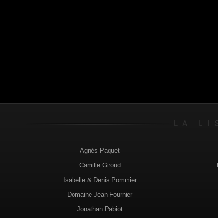
Agnès Paquet
Camille Giroud
Isabelle & Denis Pommier
Domaine Jean Fournier
Jonathan Pabiot