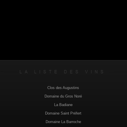
Clos des Augustins
Domaine du Gros Noré
La Badiane
Domaine Saint Préfert
Domaine La Barroche