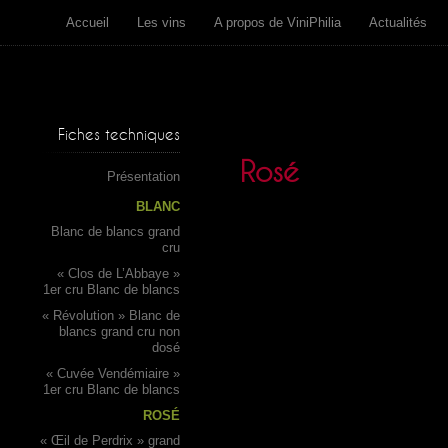
Accueil
Les vins
A propos de ViniPhilia
Actualités
Fiches techniques
Rosé
Présentation
BLANC
Blanc de blancs grand
cru
« Clos de L’Abbaye »
1er cru Blanc de blancs
« Révolution » Blanc de
blancs grand cru non
dosé
« Cuvée Vendémiaire »
1er cru Blanc de blancs
ROSÉ
« Œil de Perdrix » grand